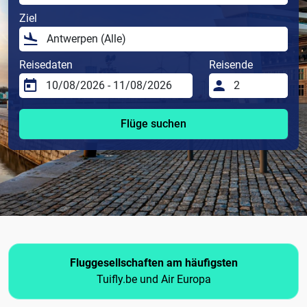
Ziel
Reisedaten
Reisende
Flüge suchen
Fluggesellschaften am häufigsten
Tuifly.be und Air Europa