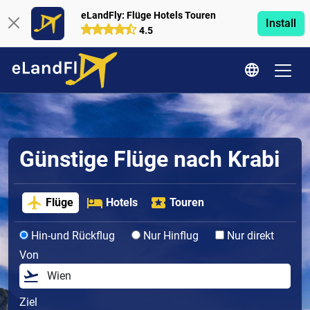
eLandFly: Flüge Hotels Touren
Install
4.5
Günstige Flüge nach Krabi
Flüge
Hotels
Touren
Hin-und Rückflug
Nur Hinflug
Nur direkt
Von
Ziel