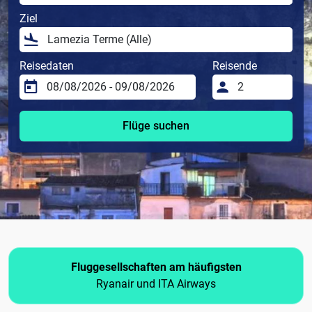
Ziel
Reisedaten
Reisende
Flüge suchen
Fluggesellschaften am häufigsten
Ryanair und ITA Airways