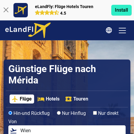
eLandFly: Flüge Hotels Touren
Install
4.5
Günstige Flüge nach
Mérida
Flüge
Hotels
Touren
Hin-und Rückflug
Nur Hinflug
Nur direkt
Von