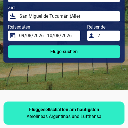
Ziel
Reisedaten
Reisende
Flüge suchen
Fluggesellschaften am häufigsten
Aerolineas Argentinas und Lufthansa