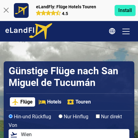
eLandFly: Flüge Hotels Touren
Install
4.5
Günstige Flüge nach San
Miguel de Tucumán
Flüge
Hotels
Touren
Hin-und Rückflug
Nur Hinflug
Nur direkt
Von