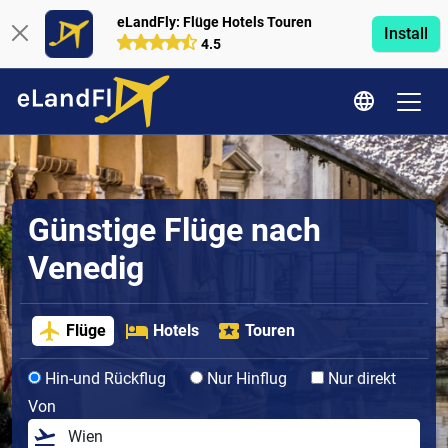
eLandFly: Flüge Hotels Touren
Install
4.5
Günstige Flüge nach
Venedig
Flüge
Hotels
Touren
Hin-und Rückflug
Nur Hinflug
Nur direkt
Von