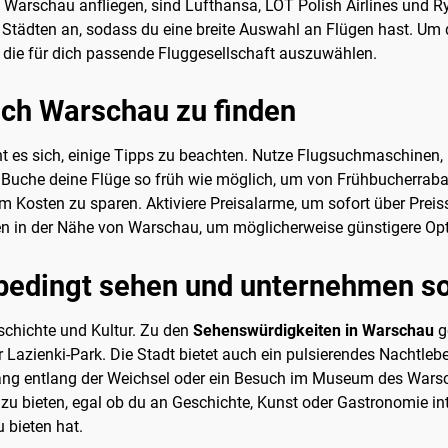
 Warschau anfliegen, sind Lufthansa, LOT Polish Airlines und Ry
ädten an, sodass du eine breite Auswahl an Flügen hast. Um die
 die für dich passende Fluggesellschaft auszuwählen.
nach Warschau zu finden
nt es sich, einige Tipps zu beachten. Nutze Flugsuchmaschinen, 
Buche deine Flüge so früh wie möglich, um von Frühbucherrabatte
m Kosten zu sparen. Aktiviere Preisalarme, um sofort über Prei
fen in der Nähe von Warschau, um möglicherweise günstigere Opt
edingt sehen und unternehmen so
eschichte und Kultur. Zu den
Sehenswürdigkeiten in Warschau
g
 Lazienki-Park. Die Stadt bietet auch ein pulsierendes Nachtleb
rgang entlang der Weichsel oder ein Besuch im Museum des Wars
u bieten, egal ob du an Geschichte, Kunst oder Gastronomie inte
 bieten hat.