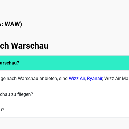
A: WAW)
nach Warschau
Warschau?
lüge nach Warschau anbieten, sind
Wizz Air
,
Ryanair
, Wizz Air M
chau zu fliegen?
au?