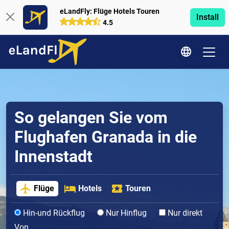
eLandFly: Flüge Hotels Touren
Install
4.5
So gelangen Sie vom
Flughafen Granada in die
Innenstadt
Flüge
Hotels
Touren
Hin-und Rückflug
Nur Hinflug
Nur direkt
Von