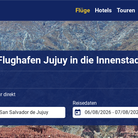
Flüge
Hotels
Touren
lughafen Jujuy in die Innensta
 direkt
Reisedaten