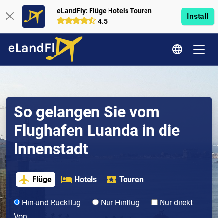
eLandFly: Flüge Hotels Touren
Install
4.5
So gelangen Sie vom
Flughafen Luanda in die
Innenstadt
Flüge
Hotels
Touren
Hin-und Rückflug
Nur Hinflug
Nur direkt
Von