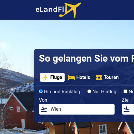
So gelangen Sie vom F
Flüge
Hotels
Touren
Hin-und Rückflug
Nur Hinflug
Nur
Von
Ziel