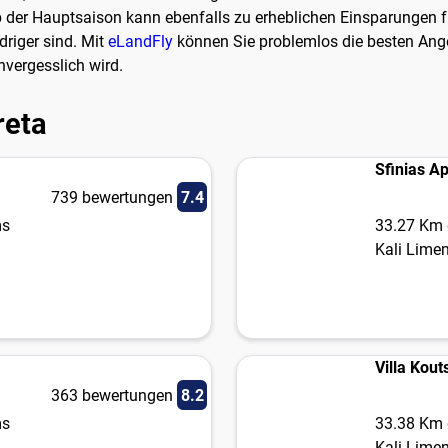
 der Hauptsaison kann ebenfalls zu erheblichen Einsparungen fü
driger sind. Mit
eLandFly
können Sie problemlos die besten Ange
nvergesslich wird.
reta
Sfinias A
739 bewertungen
7.4
ms
33.27 Km 
Kali Lime
Villa Kout
363 bewertungen
8.2
ms
33.38 Km 
Kali Lime