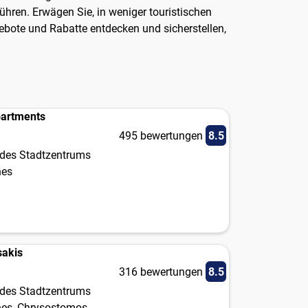
hren. Erwägen Sie, in weniger touristischen
bote und Rabatte entdecken und sicherstellen,
partments
495 bewertungen
8.5
des Stadtzentrums
nes
sakis
316 bewertungen
8.5
des Stadtzentrums
nes, Chrysostomos