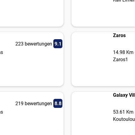
Zaros
223 bewertungen
9.1
ms
14.98 Km 
Zaros1
Galaxy Vil
219 bewertungen
8.8
ms
53.61 Km 
Koutoulou