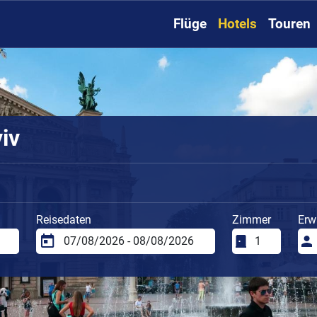
Flüge
Hotels
Touren
iv
Reisedaten
Zimmer
Erw