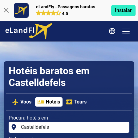
eLandFly - Passagens baratas
Instalar
4.5
Hotéis baratos em
Castelldefels
Voos
Hotéis
Tours
Procura hotéis em