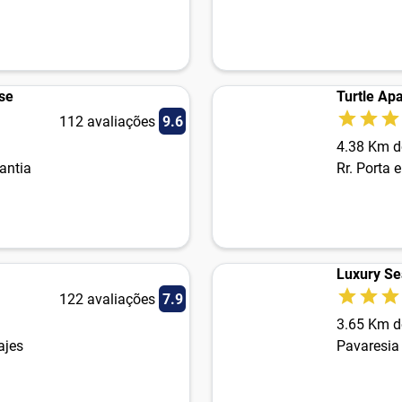
se
Turtle Ap
112 avaliações
9.6
4.38 Km d
antia
Rr. Porta e
Luxury Se
122 avaliações
7.9
3.65 Km d
ajes
Pavaresia 