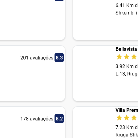
6.41 Km d
Shkembi i
Bellavist
201 avaliações
8.3
3.92 Km d
L.13, Rrug
Villa Pre
178 avaliações
8.2
7.23 Km d
Rruga Shk