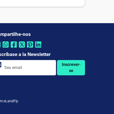
mpartilhe-nos
scríbase a la Newsletter
Inscrever-
se
om eLandFly.