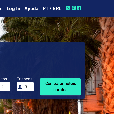
rs
Log In
Ayuda
PT / BRL
ltos
Crianças
Comparar hotéis
baratos