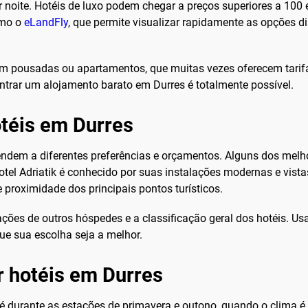
or noite. Hotéis de luxo podem chegar a preços superiores a 100 e
omo o
eLandFly
, que permite visualizar rapidamente as opções d
r em pousadas ou apartamentos, que muitas vezes oferecem tar
trar um alojamento barato em Durres é totalmente possível.
téis em Durres
endem a diferentes preferências e orçamentos. Alguns dos mel
Hotel Adriatik é conhecido por suas instalações modernas e vist
e proximidade dos principais pontos turísticos.
iações de outros hóspedes e a classificação geral dos hotéis. U
que sua escolha seja a melhor.
r hotéis em Durres
 é durante as estações de primavera e outono, quando o clima é