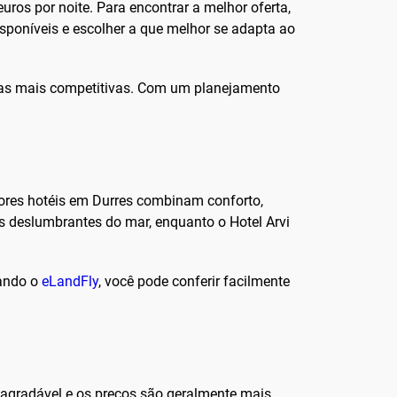
uros por noite. Para encontrar a melhor oferta,
isponíveis e escolher a que melhor se adapta ao
ifas mais competitivas. Com um planejamento
hores hotéis em Durres combinam conforto,
as deslumbrantes do mar, enquanto o Hotel Arvi
sando o
eLandFly
, você pode conferir facilmente
 agradável e os preços são geralmente mais