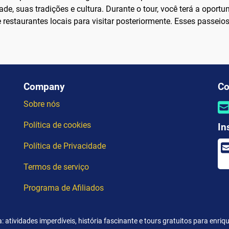
de, suas tradições e cultura. Durante o tour, você terá a oportu
 e restaurantes locais para visitar posteriormente. Esses passe
Company
Co
Sobre nós
Política de cookies
In
Política de Privacidade
Termos de serviço
Programa de Afiliados
 atividades imperdíveis, história fascinante e tours gratuitos para enri