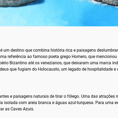
é um destino que combina história rica e paisagens deslumbran
uma referência ao famoso poeta grego Homero, que mencionou Za
ério Bizantino até os venezianos, que deixaram uma marca indel
deus que fugiam do Holocausto, um legado de hospitalidade e c
tes e paisagens naturais de tirar o fôlego. Uma das atrações 
isolada com areia branca e águas azul-turquesa. Para uma exp
ar as Caves Azuis.