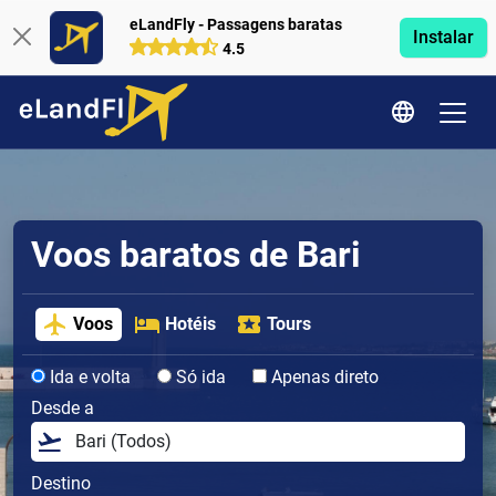
eLandFly - Passagens baratas
Instalar
4.5
Voos baratos de Bari
Voos
Hotéis
Tours
Ida e volta
Só ida
Apenas direto
Desde a
Destino