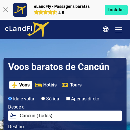
eLandFly - Passagens baratas
Instalar
4.5
Voos baratos de Cancún
Voos
Hotéis
Tours
Ida e volta
Só ida
Apenas direto
Desde a
Destino