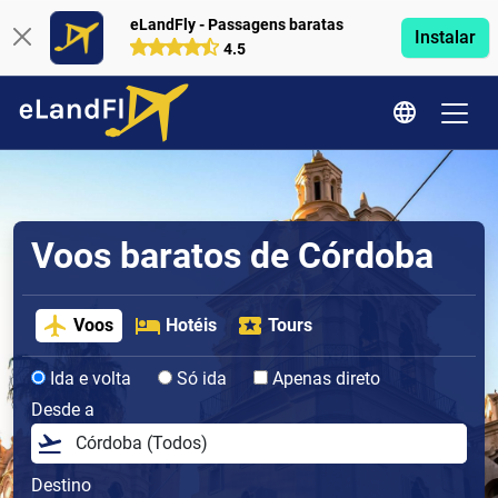
eLandFly - Passagens baratas
Instalar
4.5
Voos baratos de Córdoba
Voos
Hotéis
Tours
Ida e volta
Só ida
Apenas direto
Desde a
Destino