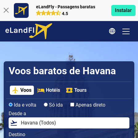
eLandFly - Passagens baratas
Instalar
4.5
Voos baratos de Havana
Voos
Hotéis
Tours
Ida e volta
Só ida
Apenas direto
Desde a
Destino