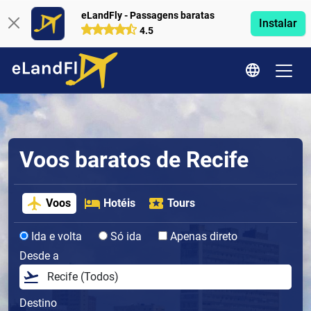
eLandFly - Passagens baratas
Instalar
4.5
Voos baratos de Recife
Voos
Hotéis
Tours
Ida e volta
Só ida
Apenas direto
Desde a
Destino