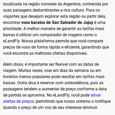
localizada na região noroeste da Argentina, conhecida por
suas paisagens deslumbrantes e rica cultura. Para os
viajantes que desejam explorar esta região ou partir dela,
encontrar
voos baratos de San Salvador de Jujuy
é uma
prioridade. A melhor maneira de garantir as tarifas mais
baixas é utilizar um comparador de viagens como o
eLandFly. Nossa plataforma permite que você compare
preços de voos de forma rápida e eficiente, garantindo que
você encontre as melhores ofertas disponíveis.
Além disso, é importante ser flexível com as datas de
viagem. Muitas vezes, voar em dias da semana ou em
horários menos populares pode resultar em tarifas mais
baixas. Outra dica é reservar com antecedência, pois as
passagens tendem a aumentar de preço conforme a data
de partida se aproxima. No eLandFly, você pode
ativar
alertas de preços
, permitindo que nosso sistema o notifique
quando o preço de um voo de seu interesse diminuir.