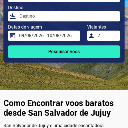
Destino
Datas de viagem
Viajantes
Pesquisar voos
Como Encontrar voos baratos
desde San Salvador de Jujuy
San Salvador de Jujuy é uma cidade encantadora