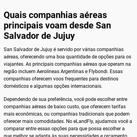
Quais companhias aéreas
principais voam desde San
Salvador de Jujuy
San Salvador de Jujuy é servido por várias companhias
aéreas, oferecendo uma boa quantidade de opções para os
viajantes. As principais companhias aéreas que operam na
região incluem Aerolíneas Argentinas e Flybondi. Essas
companhias oferecem voos frequentes para destinos
domésticos e algumas opções internacionais.
Dependendo de sua preferência, você pode escolher entre
companhias aéreas de baixo custo, que oferecem tarifas
mais econômicas, ou companhias tradicionais que podem
oferecer mais comodidades. No eLandFly, ajudamos você a
comparar entre essas opções para que possa escolher a
que melhor se adapta às suas necessidades e orçamento.