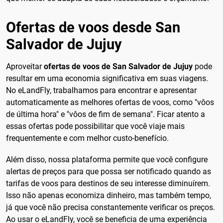
Ofertas de voos desde San
Salvador de Jujuy
Aproveitar
ofertas de voos de San Salvador de Jujuy
pode
resultar em uma economia significativa em suas viagens.
No eLandFly, trabalhamos para encontrar e apresentar
automaticamente as melhores ofertas de voos, como "vôos
de última hora" e "vôos de fim de semana". Ficar atento a
essas ofertas pode possibilitar que você viaje mais
frequentemente e com melhor custo-benefício.
Além disso, nossa plataforma permite que você configure
alertas de preços para que possa ser notificado quando as
tarifas de voos para destinos de seu interesse diminuírem.
Isso não apenas economiza dinheiro, mas também tempo,
já que você não precisa constantemente verificar os preços.
Ao usar o eLandFly, você se beneficia de uma experiência