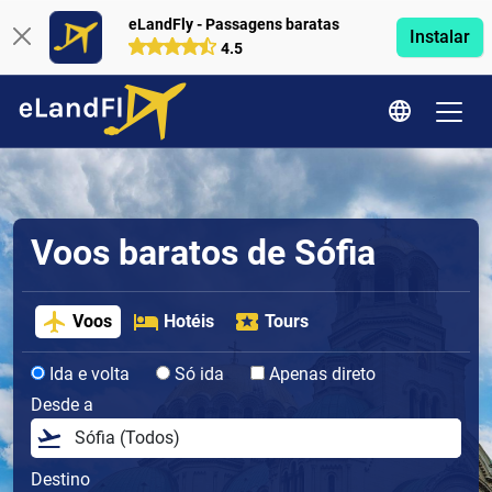
eLandFly - Passagens baratas
Instalar
4.5
Voos baratos de Sófia
Voos
Hotéis
Tours
Ida e volta
Só ida
Apenas direto
Desde a
Destino