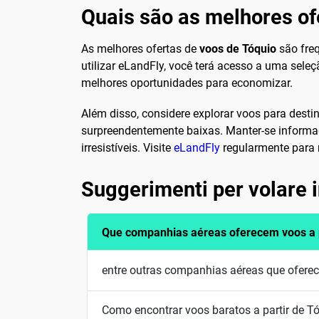
Quais são as melhores ofe
As melhores ofertas de
voos de Tóquio
são fre
utilizar eLandFly, você terá acesso a uma sele
melhores oportunidades para economizar.
Além disso, considere explorar voos para desti
surpreendentemente baixas. Manter-se informa
irresistíveis. Visite
eLandFly
regularmente para n
Suggerimenti per volare
Que companhias aéreas oferecem voos a p
entre outras companhias aéreas que oferec
Como encontrar voos baratos a partir de T