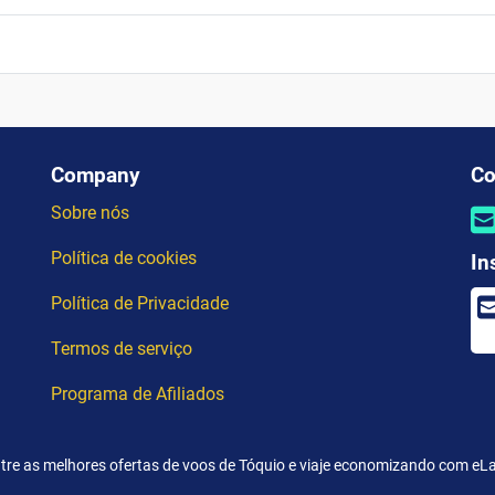
Company
Co
Sobre nós
Política de cookies
In
Política de Privacidade
Termos de serviço
Programa de Afiliados
tre as melhores ofertas de voos de Tóquio e viaje economizando com eLa