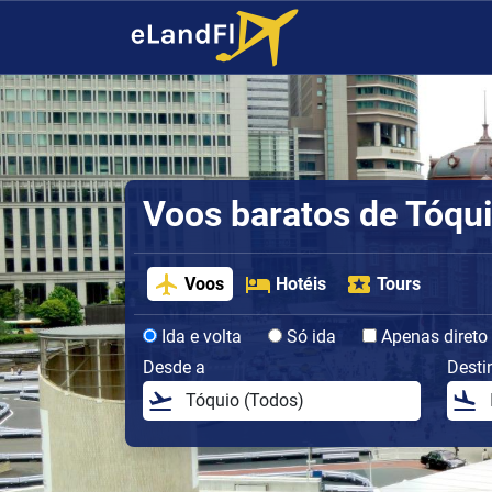
Voos baratos de Tóqu
Voos
Hotéis
Tours
Ida e volta
Só ida
Apenas direto
Desde a
Desti