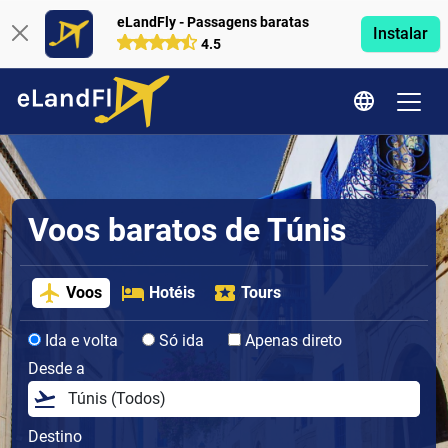
eLandFly - Passagens baratas
Instalar
4.5
Voos baratos de Túnis
Voos
Hotéis
Tours
Ida e volta
Só ida
Apenas direto
Desde a
Destino