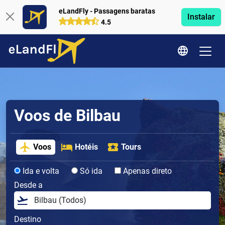
eLandFly - Passagens baratas
Instalar
4.5
Voos de Bilbau
Voos
Hotéis
Tours
Ida e volta
Só ida
Apenas direto
Desde a
Destino