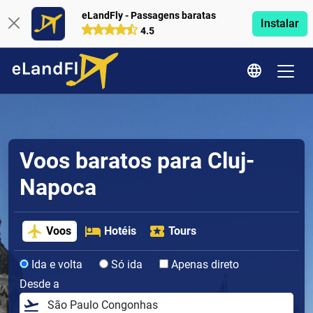
eLandFly - Passagens baratas
Instalar
4.5
Voos baratos para Cluj-
Napoca
Voos
Hotéis
Tours
Ida e volta
Só ida
Apenas direto
Desde a