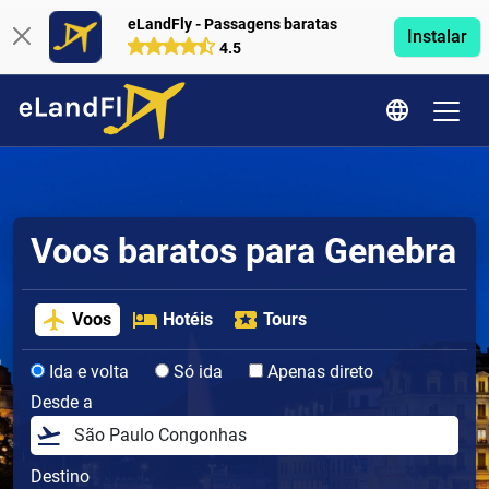
eLandFly - Passagens baratas
Instalar
4.5
Voos baratos para Genebra
Voos
Hotéis
Tours
Ida e volta
Só ida
Apenas direto
Desde a
Destino