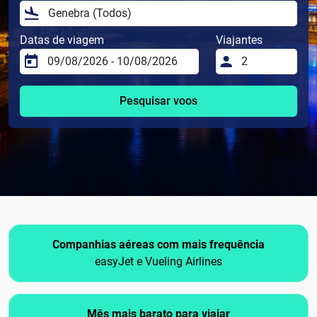
Datas de viagem
Viajantes
Pesquisar voos
Companhias aéreas com mais frequência
easyJet e Vueling Airlines
Mês mais barato para viajar