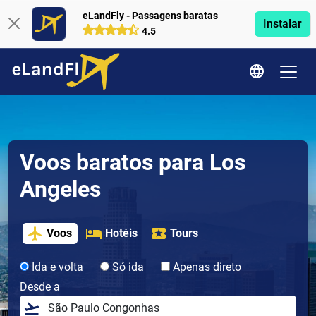
eLandFly - Passagens baratas
Instalar
4.5
Voos baratos para Los
Angeles
Voos
Hotéis
Tours
Ida e volta
Só ida
Apenas direto
Desde a