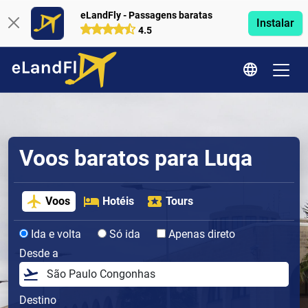
eLandFly - Passagens baratas
Instalar
4.5
Voos baratos para Luqa
Voos
Hotéis
Tours
Ida e volta
Só ida
Apenas direto
Desde a
Destino