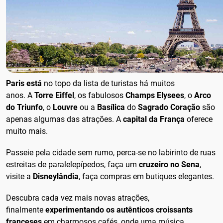
Paris está
no topo da lista de turistas há muitos
anos. A
Torre Eiffel
, os fabulosos
Champs Elysees
, o
Arco
do Triunfo
, o
Louvre
ou a
Basílica
do
Sagrado Coração
são
apenas algumas das atrações. A
capital da França
oferece
muito mais.
Passeie pela cidade sem rumo, perca-se no labirinto de ruas
estreitas de paralelepípedos, faça um
cruzeiro no Sena
,
visite a
Disneylândia
, faça compras em butiques elegantes.
Descubra cada vez mais novas atrações,
finalmente
experimentando os autênticos croissants
franceses
em charmosos cafés, onde uma música