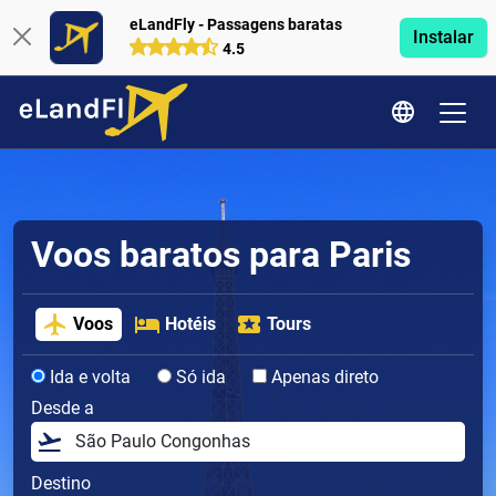
eLandFly - Passagens baratas
Instalar
4.5
Voos baratos para Paris
Voos
Hotéis
Tours
Ida e volta
Só ida
Apenas direto
Desde a
Destino