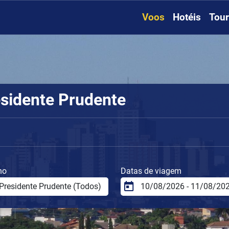
Voos
Hotéis
Tou
esidente Prudente
no
Datas de viagem