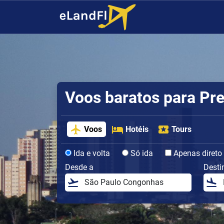
Voos baratos para Pr
Voos
Hotéis
Tours
Ida e volta
Só ida
Apenas direto
Desde a
Desti