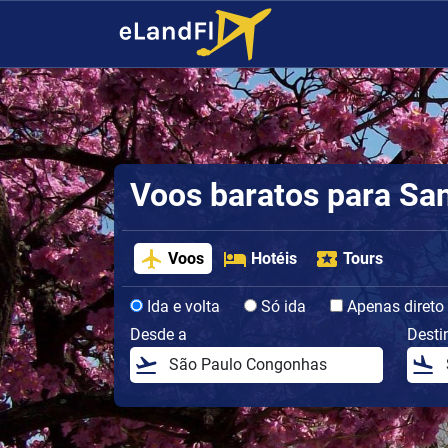
Voos baratos para San
Voos
Hotéis
Tours
Ida e volta
Só ida
Apenas direto
Desde a
Desti