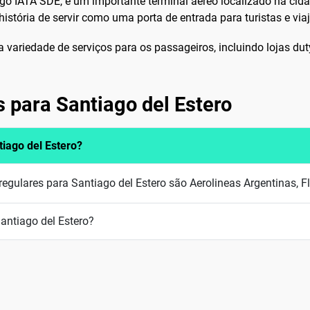
go IATA SDE, é um importante terminal aéreo localizado na cida
tória de servir como uma porta de entrada para turistas e viaj
variedade de serviços para os passageiros, incluindo lojas duty
s para Santiago del Estero
iago del Estero?
gulares para Santiago del Estero são Aerolineas Argentinas, F
antiago del Estero?