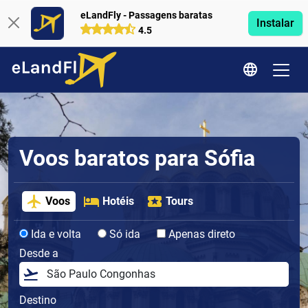
eLandFly - Passagens baratas
Instalar
4.5
Voos baratos para Sófia
Voos
Hotéis
Tours
Ida e volta
Só ida
Apenas direto
Desde a
Destino