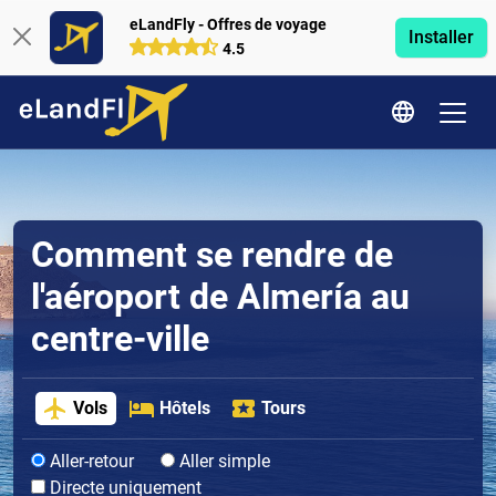
eLandFly - Offres de voyage
Installer
4.5
Comment se rendre de
l'aéroport de Almería au
centre-ville
Vols
Hôtels
Tours
Aller-retour
Aller simple
Directe uniquement