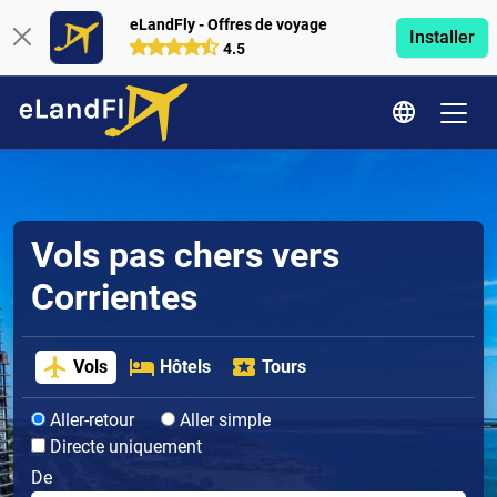
eLandFly - Offres de voyage
Installer
4.5
Vols pas chers vers
Corrientes
Vols
Hôtels
Tours
Aller-retour
Aller simple
Directe uniquement
De