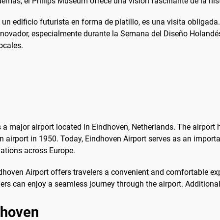
ás, el Philips Museum ofrece una visión fascinante de la hist
 un edificio futurista en forma de platillo, es una visita oblig
nnovador, especialmente durante la Semana del Diseño Holandés.
ocales.
s a major airport located in Eindhoven, Netherlands. The airport ha
lian airport in 1950. Today, Eindhoven Airport serves as an impor
nations across Europe.
indhoven Airport offers travelers a convenient and comfortable e
gers can enjoy a seamless journey through the airport. Additional
ndhoven