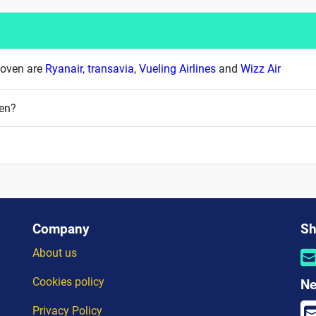
dhoven are
Ryanair
,
transavia
,
Vueling Airlines
and
Wizz Air
ven?
Company
Sh
About us
Cookies policy
Ne
Privacy Policy