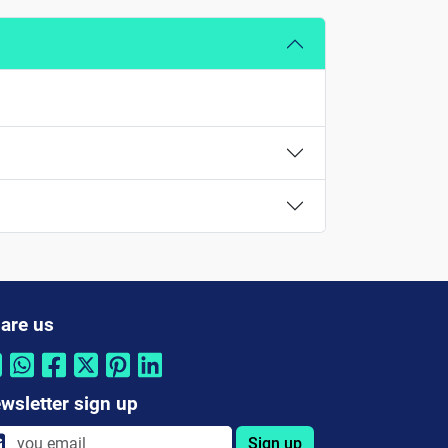
are us
wsletter sign up
Sign up