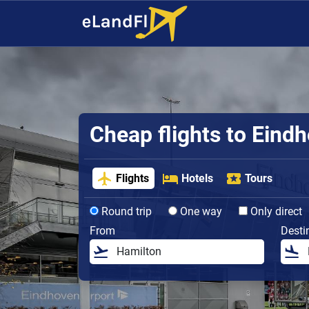
Cheap flights to Eind
Flights
Hotels
Tours
Round trip
One way
Only direct
From
Desti