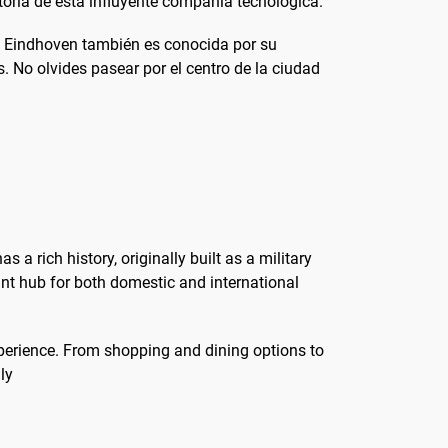
oria de esta influyente compañía tecnológica.
ada. Eindhoven también es conocida por su
 No olvides pasear por el centro de la ciudad
s a rich history, originally built as a military
tant hub for both domestic and international
xperience. From shopping and dining options to
ly