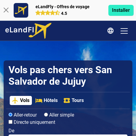
eLandFly - Offres de voyage
Installer
4.5
Vols pas chers vers San
Salvador de Jujuy
Vols
Hôtels
Tours
Aller-retour
Aller simple
Directe uniquement
De