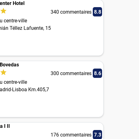
enter Hotel
340 commentaires
8.8
 centre-ville
ián Téllez Lafuente, 15
 Bovedas
300 commentaires
8.6
 centre-ville
adrid-Lisboa Km.405,7
 I II
176 commentaires
7.3