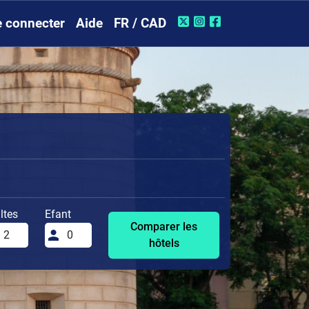
 connecter
Aide
FR / CAD
ltes
Efant
Comparer les
hôtels