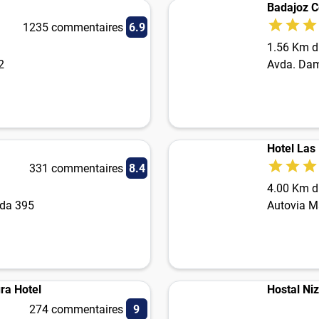
Badajoz C
1235 commentaires
6.9
1.56 Km du
2
Avda. Dam
Hotel Las
331 commentaires
8.4
4.00 Km du
ida 395
Autovia M
ra Hotel
Hostal Niza
274 commentaires
9