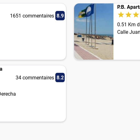
P.B. Apar
1651 commentaires
8.9
0.51 Km du
Calle Jua
na
34 commentaires
8.2
 Derecha