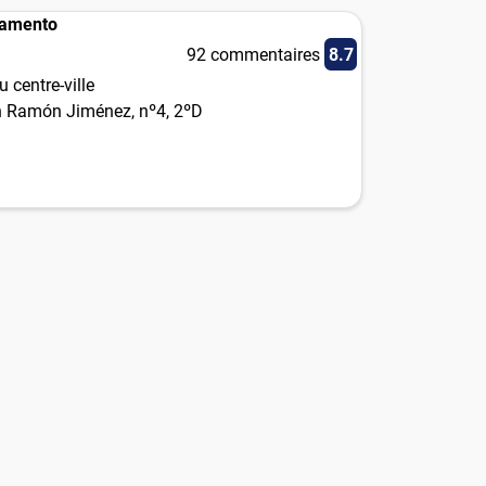
tamento
92 commentaires
8.7
 centre-ville
n Ramón Jiménez, nº4, 2ºD