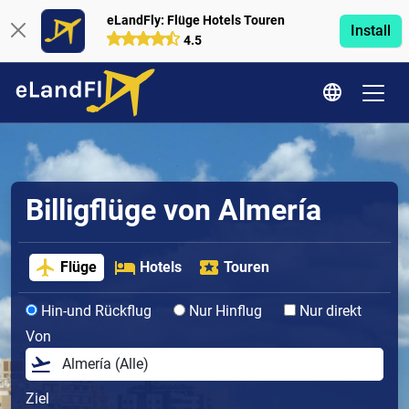
eLandFly: Flüge Hotels Touren
Install
4.5
Billigflüge von Almería
Flüge
Hotels
Touren
Hin-und Rückflug
Nur Hinflug
Nur direkt
Von
Ziel