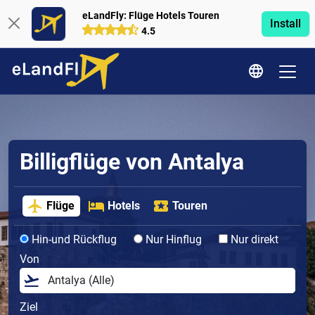
eLandFly: Flüge Hotels Touren
Install
4.5
Billigflüge von Antalya
Flüge
Hotels
Touren
Hin-und Rückflug
Nur Hinflug
Nur direkt
Von
Ziel