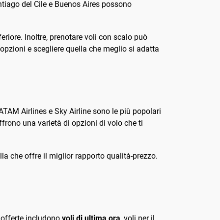
Santiago del Cile e Buenos Aires possono
riore. Inoltre, prenotare voli con scalo può
 opzioni e scegliere quella che meglio si adatta
ATAM Airlines e Sky Airline sono le più popolari
rono una varietà di opzioni di volo che ti
la che offre il miglior rapporto qualità-prezzo.
i offerte includono
voli di ultima ora
, voli per il