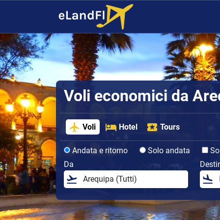
Voli economici da Are
Voli
Hotel
Tours
Andata e ritorno
Solo andata
Sol
Da
Desti