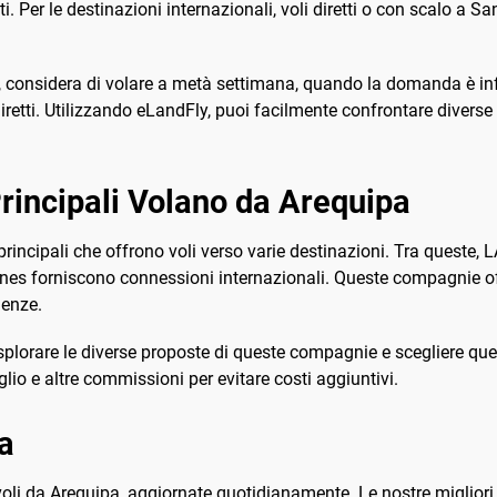
i. Per le destinazioni internazionali, voli diretti o con scalo a 
, considera di volare a metà settimana, quando la domanda è infe
diretti. Utilizzando eLandFly, puoi facilmente confrontare diverse
incipali Volano da Arequipa
incipali che offrono voli verso varie destinazioni. Tra queste, L
lines forniscono connessioni internazionali. Queste compagnie off
genze.
esplorare le diverse proposte di queste compagnie e scegliere quel
glio e altre commissioni per evitare costi aggiuntivi.
pa
 voli da Arequipa, aggiornate quotidianamente. Le nostre miglior