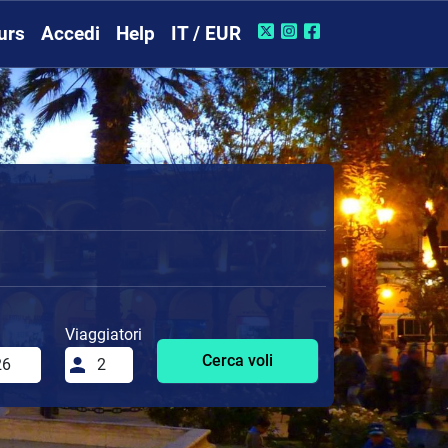
urs
Accedi
Help
IT / EUR
Viaggiatori
Cerca voli