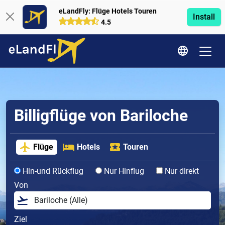
eLandFly: Flüge Hotels Touren
Install
4.5
Billigflüge von Bariloche
Flüge
Hotels
Touren
Hin-und Rückflug
Nur Hinflug
Nur direkt
Von
Ziel