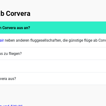
ab Corvera
on Corvera aus an?
air
neben anderen fluggesellschaften, die günstige flüge ab Corv
s zu fliegen?
?
rvera aus?