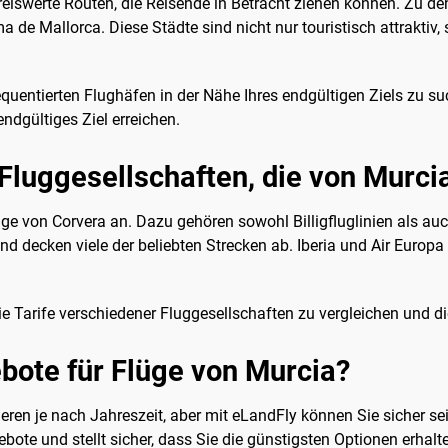
reiswerte Routen, die Reisende in Betracht ziehen können. Zu d
 de Mallorca. Diese Städte sind nicht nur touristisch attraktiv
equentierten Flughäfen in der Nähe Ihres endgültigen Ziels zu su
ndgültiges Ziel erreichen.
Fluggesellschaften, die von Murcia
ge von Corvera an. Dazu gehören sowohl Billigfluglinien als auc
und decken viele der beliebten Strecken ab. Iberia und Air Europ
 Tarife verschiedener Fluggesellschaften zu vergleichen und die
bote für Flüge von Murcia?
ieren je nach Jahreszeit, aber mit eLandFly können Sie sicher se
ote und stellt sicher, dass Sie die günstigsten Optionen erhalt