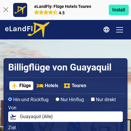
eLandFly: Flüge Hotels Touren
Install
4.5
Billigflüge von Guayaquil
Flüge
Hotels
Touren
Hin-und Rückflug
Nur Hinflug
Nur direkt
Von
Ziel