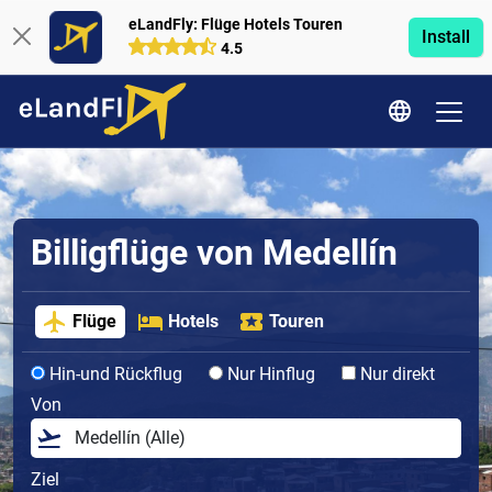
eLandFly: Flüge Hotels Touren
Install
4.5
Billigflüge von Medellín
Flüge
Hotels
Touren
Hin-und Rückflug
Nur Hinflug
Nur direkt
Von
Ziel