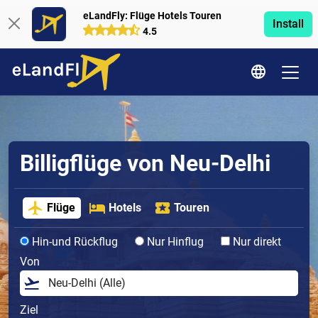
eLandFly: Flüge Hotels Touren
Install
4.5
Billigflüge von Neu-Delhi
Flüge
Hotels
Touren
Hin-und Rückflug
Nur Hinflug
Nur direkt
Von
Ziel