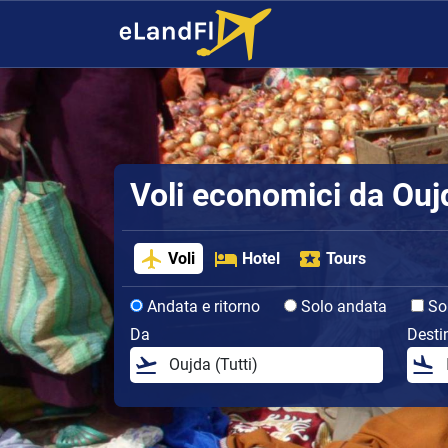
Voli economici da Ouj
Voli
Hotel
Tours
Andata e ritorno
Solo andata
Sol
Da
Desti