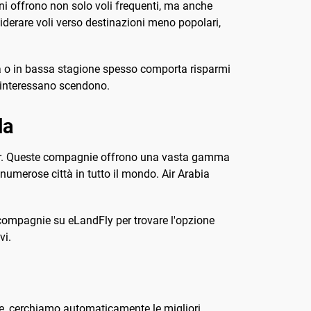
ni offrono non solo voli frequenti, ma anche
siderare voli verso destinazioni meno popolari,
mana o in bassa stagione spesso comporta risparmi
ti interessano scendono.
da
nair. Queste compagnie offrono una vasta gamma
 numerose città in tutto il mondo. Air Arabia
e compagnie su eLandFly per trovare l'opzione
vi.
e, cerchiamo automaticamente le migliori