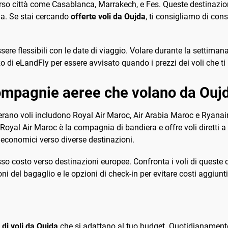
erso città come Casablanca, Marrakech, e Fes. Queste destinazio
da. Se stai cercando
offerte voli da Oujda
, ti consigliamo di con
essere flessibili con le date di viaggio. Volare durante la setti
rezzo di eLandFly per essere avvisato quando i prezzi dei voli che 
 compagnie aeree che volano da Ouj
perano voli includono Royal Air Maroc, Air Arabia Maroc e Rya
 Royal Air Maroc è la compagnia di bandiera e offre voli diretti a
economici verso diverse destinazioni.
asso costo verso destinazioni europee. Confronta i voli di quest
oni del bagaglio e le opzioni di check-in per evitare costi aggiunti
 di voli da Oujda
che si adattano al tuo budget. Quotidianament