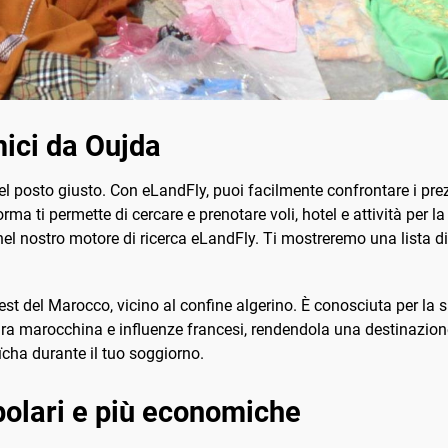
ici da Oujda
nel posto giusto. Con eLandFly, puoi facilmente confrontare i prez
orma ti permette di cercare e prenotare voli, hotel e attività per 
el nostro motore di ricerca eLandFly. Ti mostreremo una lista di vol
est del Marocco, vicino al confine algerino. È conosciuta per la 
tura marocchina e influenze francesi, rendendola una destinazion
Aïcha durante il tuo soggiorno.
opolari e più economiche